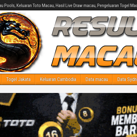
u Pools, Keluaran Toto Macau, Hasil Live Draw macau, Pengeluaran Togel Ma
Togel Jakata
Keluaran Cambodia
Data macau
Data Sydn